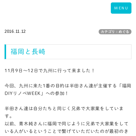
Toggle
MENU
navigation
2016.11.12
カテゴリ：めぐる
福岡と長崎
11月9日〜12日で九州に行って来ました！
今回、九州に来た1番の目的は半田さん達が主催する「福岡
DIYリノベWEEK」への参加！
半田さん達は自分たちと同じく兄弟で大家業をしていま
す。
以前、青木純さんに福岡で同じように兄弟で大家業をして
いる人がいるということで繋げていただいたのが最初のき